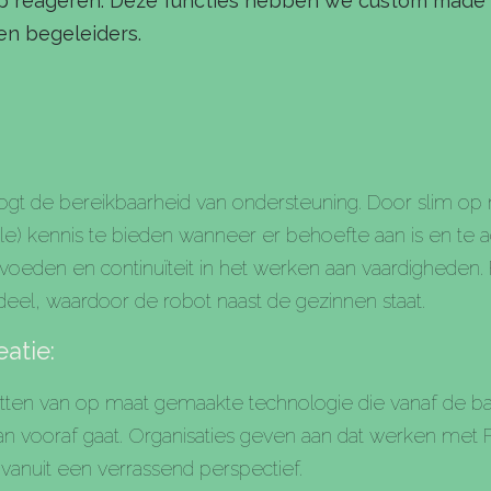
s op reageren. Deze functies hebben we custom made
en begeleiders.
gt de bereikbaarheid van ondersteuning. Door slim op 
ele) kennis te bieden wanneer er behoefte aan is en te 
opvoeden en continuïteit in het werken aan vaardigheden.
el, waardoor de robot naast de gezinnen staat.
atie:
etten van op maat gemaakte technologie die vanaf de 
aan vooraf gaat. Organisaties geven aan dat werken me
vanuit een verrassend perspectief.