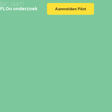
an aan!
FLOo onderzoek
Aanmelden Pilot