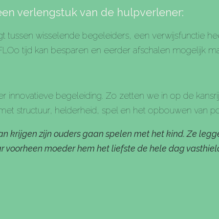
een verlengstuk van de hulpverlener:
gt tussen wisselende begeleiders, een verwijsfunctie h
 FLOo tijd kan besparen en eerder afschalen mogelijk m
innovatieve begeleiding. Zo zetten we in op de kansrij
met structuur, helderheid, spel en het opbouwen van po
n krijgen zijn ouders gaan spelen met het kind. Ze leg
voorheen moeder hem het liefste de hele dag vasthield