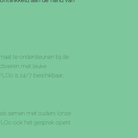
 ontwikkeld aan de hand van
maat te ondersteunen bij de
activeren met leuke
 FLOo is 24/7 beschikbaar,
basis samen met ouders (onze
t FLOo ook het gesprek opent