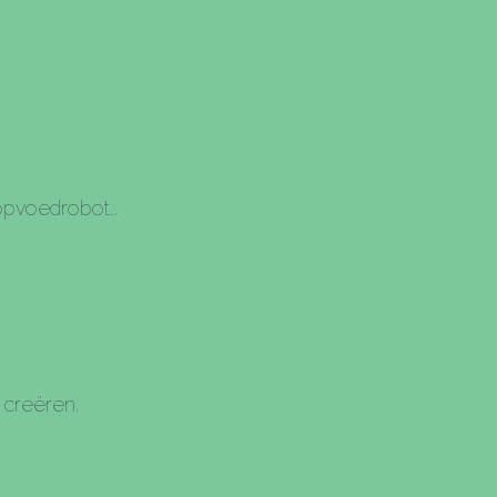
 opvoedrobot…
creëren.