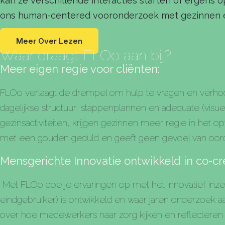
kan ze verschillende interacties starten of ergen
ons human-centered vooronderzoek met gezinnen 
Meer Over Lezen
Waar draagt FLOo aan bij?
Meer eigen regie voor cliënten:
FLOo verlaagt de drempel om hulp te vragen en verhoo
dagelijkse structuur, stappenplannen en adequate (visu
gezinsactiviteiten, krijgen gezinnen meer regie in het 
met een gouden geduld en geeft geen gevoel van oorde
Mensgerichte Innovatie ontwikkeld in co-cre
Met FLOo doe je ervaringen op met het innovatief inz
eindgebruiker) is ontwikkeld en waar jaren onderzoek 
over hoe medewerkers naar zorg kijken en reflecteren 